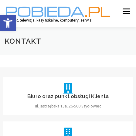
Menu
Otwórz pasek narzędzi
Internet, telewizja, kasy fiskalne, komputery, serwis
INTERNET
TELEWIZJA
KASY FISKALNE
KONTAKT
USŁUGI
KOMUNIKATY
O NAS
KONTAKT
Biuro oraz punkt obsługi Klienta
ul. Jastrzębska 13a, 26-500 Szydłowiec